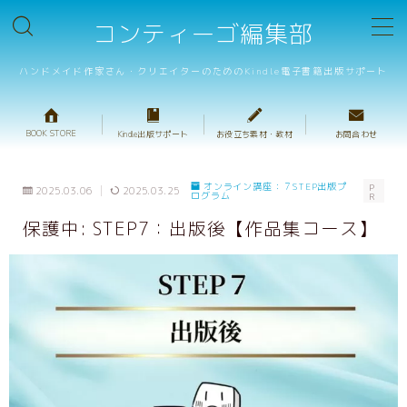
コンティーゴ編集部
MENU
ハンドメイド作家さん・クリエイターのためのKindle電子書籍出版サポート
BOOK STORE
BOOK STORE
Kindle出版サポート
お役立ち素材・教材
お問合わせ
テンプレート販売
オンライン講座：７STEP出版プ
P
2025.03.06
2025.03.25
ログラム
R
重箱判・ハンドメイドレシピテンプレート
保護中: STEP7：出版後【作品集コース】
重箱判・絵本テンプレート
プロ校正サービス
キャンペーンサポート
出版サポートのご案内
ハンドメイド出版の基礎動画