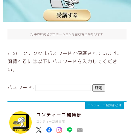
出版支援GPTs
お客さまの声
記事内に商品プロモーションを含む場合があります
お問い合わせ
企業・団体研修
このコンテンツはパスワードで保護されています。
初心者さんにもわかりやすい：AIを安全に
閲覧するには以下にパスワードを入力してくださ
使用するために大切なこと
い。
企業レーベル立ち上げ支援メニュー
利用規約／特定商取引法に基づく表記
パスワード:
お問い合わせ
コンティーゴ編集部とは
Privacy Policy
コンティーゴ編集部
コンティーゴ編集部
【会員専用】オンラインテキスト