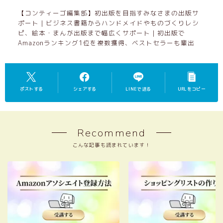
オンラインスクール入り口
【コンティーゴ編集部】初出版を目指すみなさまの出版サ
レシピ作成コース
ポート｜ビジネス書籍からハンドメイドやものづくりレシ
作品集コース
ピ、絵本・まんが出版まで幅広くサポート｜初出版で
Amazonランキング1位を複数獲得、ベストセラーも輩出
レシピ集コース
ペーパーバックコース
出版つみあげ会（継続コミュニティ）
ポストする
シェアする
LINEで送る
URLをコピー
コンティーゴ編集部・認定パートナー制度に
ついて
Recommend
こんな記事も読まれています！