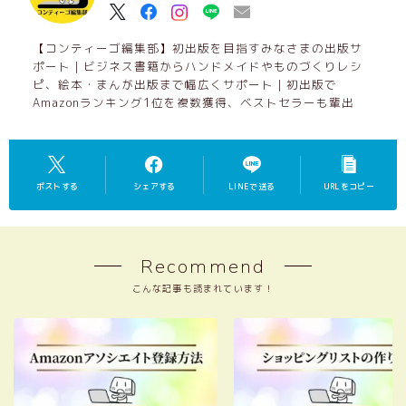
オンラインスクール入り口
レシピ作成コース
【コンティーゴ編集部】初出版を目指すみなさまの出版サ
作品集コース
ポート｜ビジネス書籍からハンドメイドやものづくりレシ
ピ、絵本・まんが出版まで幅広くサポート｜初出版で
レシピ集コース
Amazonランキング1位を複数獲得、ベストセラーも輩出
ペーパーバックコース
出版つみあげ会（継続コミュニティ）
コンティーゴ編集部・認定パートナー制度に
ついて
ポストする
シェアする
LINEで送る
URLをコピー
Recommend
こんな記事も読まれています！