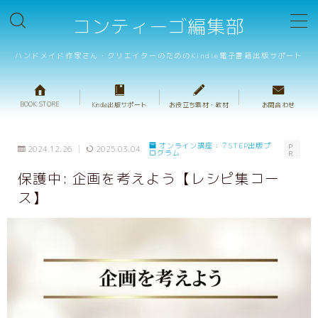
コンティーゴ編集部
MENU
ハンドメイド作家さん・クリエイターのためのKindle電子書籍出版サポート
BOOK STORE
BOOK STORE
Kindle出版サポート
お役立ち素材・教材
お問合わせ
テンプレート販売
オンライン講座：７STEP出版プ
P
2024.12.26
2025.03.04
ログラム
R
重箱判・ハンドメイドレシピテンプレート
保護中: 企画を考えよう【レシピ集コー
重箱判・絵本テンプレート
ス】
プロ校正サービス
キャンペーンサポート
出版サポートのご案内
ハンドメイド出版の基礎動画