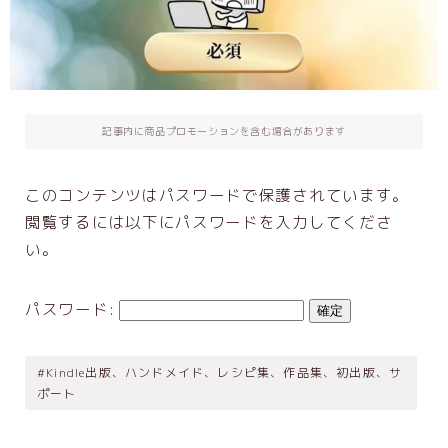
出版支援GPTs
お客さまの声
お問い合わせ
記事内に商品プロモーションを含む場合があります
企業・団体研修
このコンテンツはパスワードで保護されています。
初心者さんにもわかりやすい：AIを安全に
使用するために大切なこと
閲覧するには以下にパスワードを入力してくださ
い。
企業レーベル立ち上げ支援メニュー
利用規約／特定商取引法に基づく表記
パスワード:
お問い合わせ
Privacy Policy
#Kindle出版、ハンドメイド、レシピ集、作品集、初出版、サ
ポート
【会員専用】オンラインテキスト