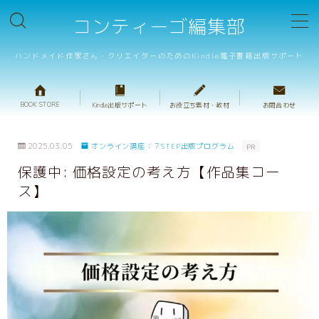
コンティーゴ編集部
MENU
ハンドメイド作家さん・クリエイターのためのKindle電子書籍出版サポート
BOOK STORE
BOOK STORE
Kindle出版サポート
お役立ち素材・教材
お問合わせ
テンプレート販売
2025.03.05
オンライン講座：７STEP出版プログラム
PR
重箱判・ハンドメイドレシピテンプレート
保護中: 価格設定の考え方【作品集コー
ス】
重箱判・絵本テンプレート
プロ校正サービス
キャンペーンサポート
出版サポートのご案内
ハンドメイド出版の基礎動画