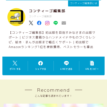
オンラインスクール入り口
コンティーゴ編集部とは
レシピ作成コース
コンティーゴ編集部
作品集コース
コンティーゴ編集部
レシピ集コース
ペーパーバックコース
【コンティーゴ編集部】初出版を目指すみなさまの出版サ
出版つみあげ会（継続コミュニティ）
ポート｜ビジネス書籍からハンドメイドやものづくりレシ
ピ、絵本・まんが出版まで幅広くサポート｜初出版で
コンティーゴ編集部・認定パートナー制度に
Amazonランキング1位を複数獲得、ベストセラーも輩出
ついて
ポストする
シェアする
LINEで送る
URLをコピー
Recommend
こんな記事も読まれています！