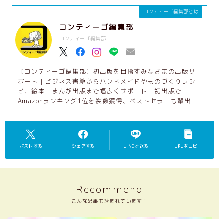
オンラインスクール入り口
コンティーゴ編集部とは
レシピ作成コース
コンティーゴ編集部
作品集コース
コンティーゴ編集部
レシピ集コース
ペーパーバックコース
【コンティーゴ編集部】初出版を目指すみなさまの出版サ
出版つみあげ会（継続コミュニティ）
ポート｜ビジネス書籍からハンドメイドやものづくりレシ
コンティーゴ編集部・認定パートナー制度に
ピ、絵本・まんが出版まで幅広くサポート｜初出版で
ついて
Amazonランキング1位を複数獲得、ベストセラーも輩出
ポストする
シェアする
LINEで送る
URLをコピー
Recommend
こんな記事も読まれています！