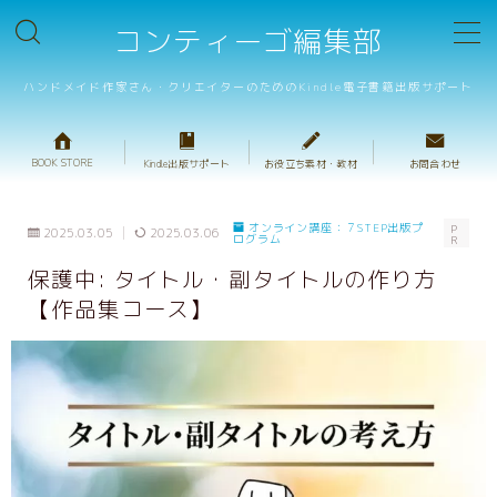
コンティーゴ編集部
MENU
ハンドメイド作家さん・クリエイターのためのKindle電子書籍出版サポート
BOOK STORE
BOOK STORE
Kindle出版サポート
お役立ち素材・教材
お問合わせ
テンプレート販売
オンライン講座：７STEP出版プ
P
2025.03.05
2025.03.06
ログラム
R
重箱判・ハンドメイドレシピテンプレート
保護中: タイトル・副タイトルの作り方
重箱判・絵本テンプレート
【作品集コース】
プロ校正サービス
キャンペーンサポート
出版サポートのご案内
ハンドメイド出版の基礎動画