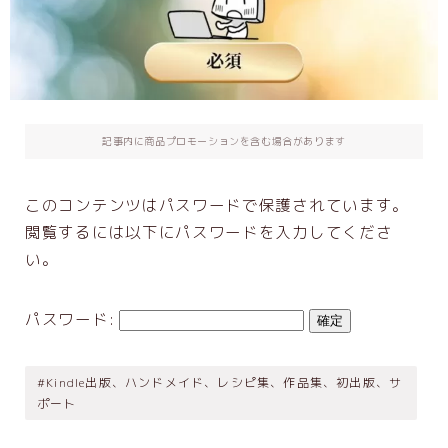
出版支援GPTs
お客さまの声
お問い合わせ
記事内に商品プロモーションを含む場合があります
企業・団体研修
初心者さんにもわかりやすい：AIを安全に
このコンテンツはパスワードで保護されています。
使用するために大切なこと
閲覧するには以下にパスワードを入力してくださ
企業レーベル立ち上げ支援メニュー
い。
利用規約／特定商取引法に基づく表記
パスワード:
お問い合わせ
Privacy Policy
#Kindle出版、ハンドメイド、レシピ集、作品集、初出版、サ
ポート
【会員専用】オンラインテキスト