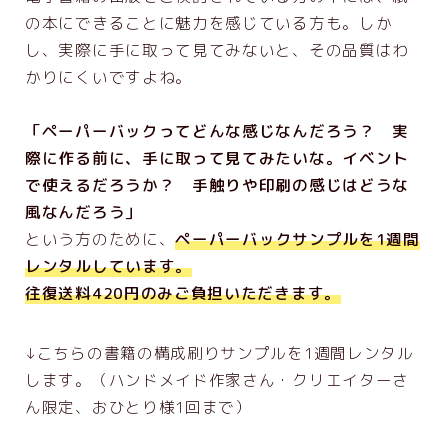
オンラインスクール入り口
の本にできることに魅力を感じている方も。しか
レシピ作成コース
し、実際に手に取って見てみないと、その品質はわ
作品集コース
かりにくいですよね。
レシピ集コース
ペーパーバックコース
「ペーパーバックってどんな感じなんだろう？ 実
出版つみあげ会（継続コミュニティ）
際に作る前に、手に取って見てみたいな。イベント
コンティーゴ編集部・認定パートナー制度に
で使えるだろうか？ 手触りや印刷の感じはどうな
ついて
風なんだろう」
という方のために、
ペーパーバックサンプルを1週間
レンタルしています。
往復送料420円のみご負担いただきます。
↓こちらの書籍の構成刷りサンプルを1週間レンタル
します。（ハンドメイド作家さん・クリエイターさ
ん限定、おひとり様1回まで）