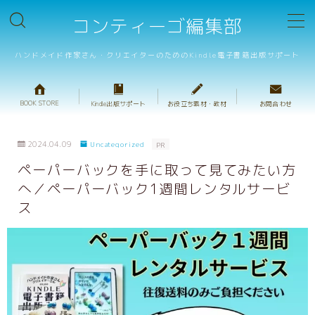
コンティーゴ編集部
MENU
ハンドメイド作家さん・クリエイターのためのKindle電子書籍出版サポート
BOOK STORE
BOOK STORE
Kindle出版サポート
お役立ち素材・教材
お問合わせ
テンプレート販売
2024.04.09
Uncategorized
PR
重箱判・ハンドメイドレシピテンプレート
ペーパーバックを手に取って見てみたい方
へ／ペーパーバック1週間レンタルサービ
重箱判・絵本テンプレート
ス
プロ校正サービス
キャンペーンサポート
出版サポートのご案内
ハンドメイド出版の基礎動画