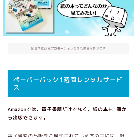
出版支援GPTs
お客さまの声
お問い合わせ
記事内に商品プロモーションを含む場合があります
企業・団体研修
初心者さんにもわかりやすい：AIを安全に
使用するために大切なこと
企業レーベル立ち上げ支援メニュー
ペーパーバック1週間レンタルサービ
ス
利用規約／特定商取引法に基づく表記
お問い合わせ
Amazonでは、電子書籍だけでなく、紙の本も1冊か
Privacy Policy
ら出版できます。
【会員専用】オンラインテキスト
電子書籍の出版をご検討されている方の中には、紙