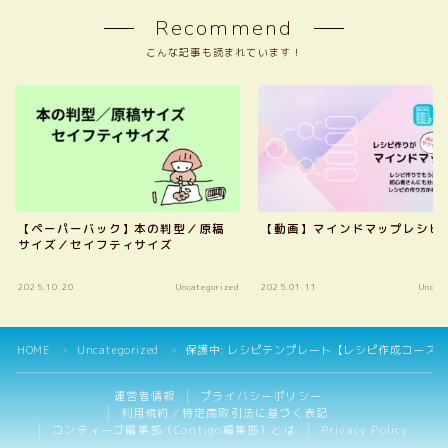
オンラインスクール入り口
Recommend
レシピ作成コース
こんな記事も読まれています！
作品集コース
レシピ集コース
ペーパーバックコース
出版つみあげ会（継続コミュニティ）
コンティーゴ編集部・認定パートナー制度に
ついて
【ペーパーバック】本の判型／原稿
【動画】マインドマップレシピ
サイズ／セイフティサイズ
2025.10.20
Uncategorized
2025.01.11
Uncate
Follow Me
HOME
Uncategorized
保護中: レシピテンプレート【レシピ作成コース】
＞
＞
運営者情報
プライバシーポリシー
利用規約／特定商取引法に基づく表記
コンティーゴ編集部（Contigo編集部）とは
Privacy Policy