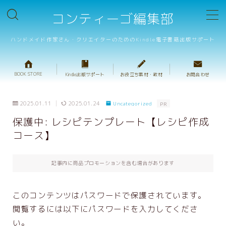
コンティーゴ編集部
MENU
ハンドメイド作家さん・クリエイターのためのKindle電子書籍出版サポート
BOOK STORE
BOOK STORE
Kindle出版サポート
お役立ち素材・教材
お問合わせ
テンプレート販売
2025.01.11
2025.01.24
Uncategorized
PR
重箱判・ハンドメイドレシピテンプレート
保護中: レシピテンプレート【レシピ作成
コース】
重箱判・絵本テンプレート
プロ校正サービス
記事内に商品プロモーションを含む場合があります
キャンペーンサポート
このコンテンツはパスワードで保護されています。
出版サポートのご案内
閲覧するには以下にパスワードを入力してくださ
ハンドメイド出版の基礎動画
い。