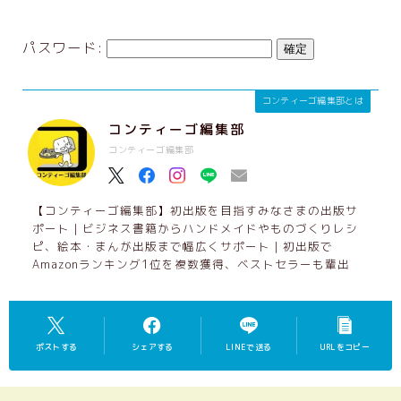
出版支援GPTs
パスワード:
お客さまの声
コンティーゴ編集部とは
お問い合わせ
コンティーゴ編集部
企業・団体研修
コンティーゴ編集部
初心者さんにもわかりやすい：AIを安全に
使用するために大切なこと
【コンティーゴ編集部】初出版を目指すみなさまの出版サ
企業レーベル立ち上げ支援メニュー
ポート｜ビジネス書籍からハンドメイドやものづくりレシ
ピ、絵本・まんが出版まで幅広くサポート｜初出版で
利用規約／特定商取引法に基づく表記
Amazonランキング1位を複数獲得、ベストセラーも輩出
お問い合わせ
Privacy Policy
ポストする
シェアする
LINEで送る
URLをコピー
【会員専用】オンラインテキスト