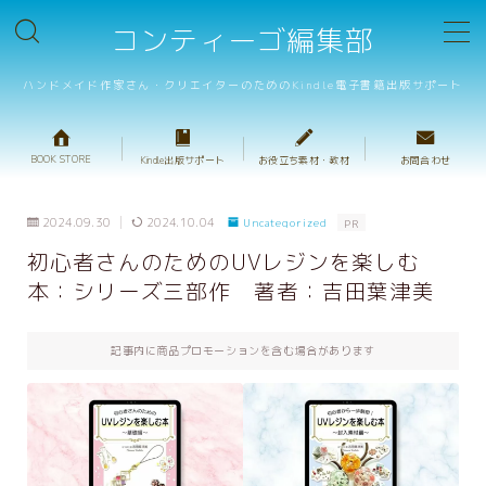
コンティーゴ編集部
MENU
ハンドメイド作家さん・クリエイターのためのKindle電子書籍出版サポート
BOOK STORE
BOOK STORE
Kindle出版サポート
お役立ち素材・教材
お問合わせ
テンプレート販売
2024.09.30
2024.10.04
Uncategorized
PR
重箱判・ハンドメイドレシピテンプレート
初心者さんのためのUVレジンを楽しむ
本：シリーズ三部作 著者：吉田葉津美
重箱判・絵本テンプレート
プロ校正サービス
記事内に商品プロモーションを含む場合があります
キャンペーンサポート
出版サポートのご案内
ハンドメイド出版の基礎動画