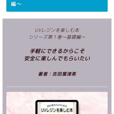
オンラインスクール入り口
編～
レシピ作成コース
作品集コース
レシピ集コース
UVレジンを楽しむ本
ペーパーバックコース
シリーズ第１巻～基礎編～
出版つみあげ会（継続コミュニティ）
コンティーゴ編集部・認定パートナー制度に
手軽にできるからこそ
ついて
安全に楽しんでもらいたい
著者：吉田葉津美