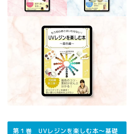
出版支援GPTs
お客さまの声
お問い合わせ
企業・団体研修
初心者さんにもわかりやすい：AIを安全に
使用するために大切なこと
企業レーベル立ち上げ支援メニュー
利用規約／特定商取引法に基づく表記
お問い合わせ
Privacy Policy
【会員専用】オンラインテキスト
第１巻 UVレジンを楽しむ本～基礎